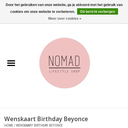
Door het gebruiken van onze website, ga je akkoord met het gebruik van
cookies om onze website te verbeteren.
Dit bericht verbergen
0 Artikelen - €0,00
Meer over cookies »
Home
Woonkamer
Aan tafel
Badkamer
Accessoires
Juwelen
Wenskaart Birthday Beyonce
Wenskaarten
HOME
/
WENSKAART BIRTHDAY BEYONCE