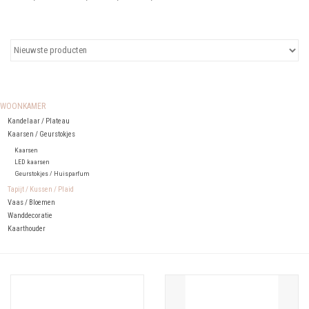
Uitgelicht
Cadeaubonnen
WOONKAMER
Kandelaar / Plateau
Kaarsen / Geurstokjes
Kaarsen
LED kaarsen
Geurstokjes / Huisparfum
Tapijt / Kussen / Plaid
Vaas / Bloemen
Wanddecoratie
Kaarthouder