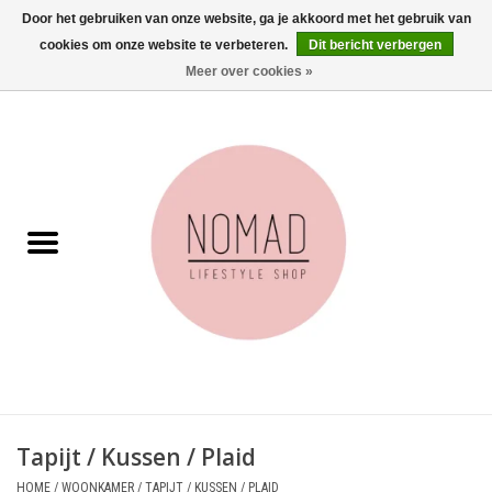
Door het gebruiken van onze website, ga je akkoord met het gebruik van
cookies om onze website te verbeteren.
Dit bericht verbergen
0 Artikelen - €0,00
Meer over cookies »
Home
Woonkamer
Aan tafel
Badkamer
Accessoires
Juwelen
Tapijt / Kussen / Plaid
Wenskaarten
HOME
/
WOONKAMER
/
TAPIJT / KUSSEN / PLAID