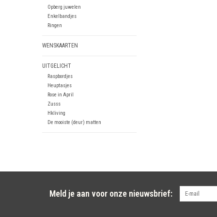
Opberg juwelen
Enkelbandjes
Ringen
WENSKAARTEN
UITGELICHT
Raspbordjes
Heuptasjes
Rose in April
Zusss
Hkliving
De mooiste (deur) matten
Meld je aan voor onze nieuwsbrief: