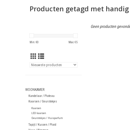
Producten getagd met handig
Geen producten gevonde
Min: €
0
Max: €
5
WOONKAMER
Kandelaar / Plateau
Kaarsen / Geurstokjes
Kaarsen
LED kaarsen
Geurstokjes / Huisparfum
Tapijt / Kussen / Plaid