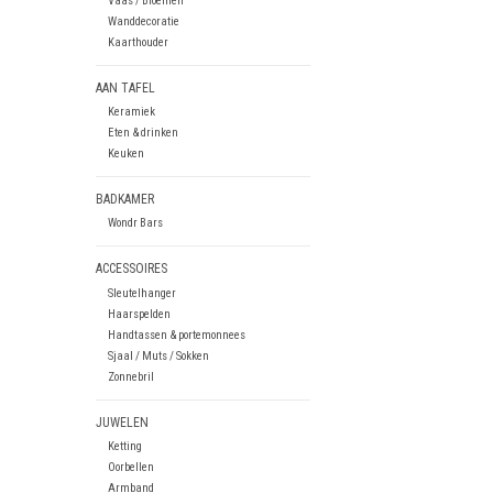
Vaas / Bloemen
Wanddecoratie
Kaarthouder
AAN TAFEL
Keramiek
Eten & drinken
Keuken
BADKAMER
Wondr Bars
ACCESSOIRES
Sleutelhanger
Haarspelden
Handtassen & portemonnees
Sjaal / Muts / Sokken
Zonnebril
JUWELEN
Ketting
Oorbellen
Armband