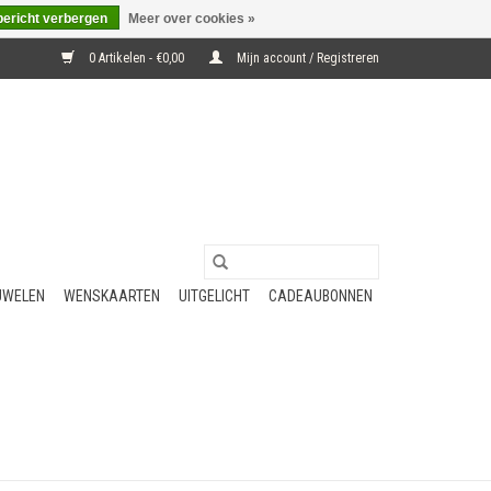
bericht verbergen
Meer over cookies »
0 Artikelen - €0,00
Mijn account / Registreren
UWELEN
WENSKAARTEN
UITGELICHT
CADEAUBONNEN