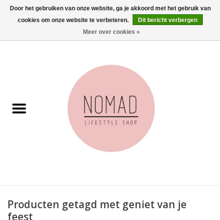
Door het gebruiken van onze website, ga je akkoord met het gebruik van
cookies om onze website te verbeteren.
Dit bericht verbergen
0 Artikelen - €0,00
Meer over cookies »
Home
Woonkamer
Aan tafel
Badkamer
Accessoires
Juwelen
Producten getagd met geniet van je
Wenskaarten
feest