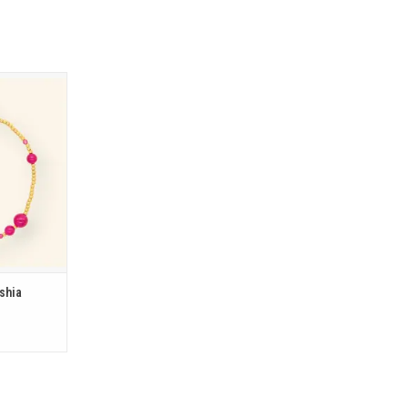
a
ucshia
KELWAGEN
shia