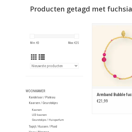
Producten getagd met fuchsi
Armband Bubble f
TOEVOEGEN AAN WIN
Min: €
0
Max: €
25
WOONKAMER
Armband Bubble fuc
Kandelaar / Plateau
€21,99
Kaarsen / Geurstokjes
Kaarsen
LED kaarsen
Geurstokjes / Huisparfum
Tapijt / Kussen / Plaid