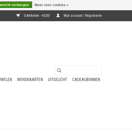
bericht verbergen
Meer over cookies »
0 Artikelen - €0,00
Mijn account / Registreren
UWELEN
WENSKAARTEN
UITGELICHT
CADEAUBONNEN