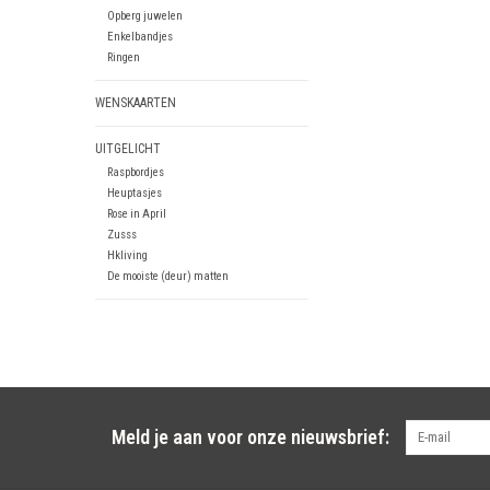
Opberg juwelen
Enkelbandjes
Ringen
WENSKAARTEN
UITGELICHT
Raspbordjes
Heuptasjes
Rose in April
Zusss
Hkliving
De mooiste (deur) matten
Meld je aan voor onze nieuwsbrief: