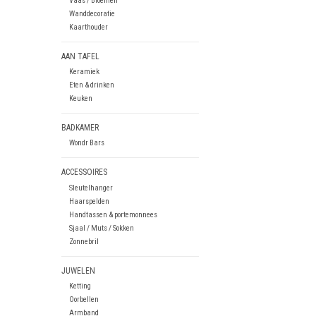
Vaas / Bloemen
Wanddecoratie
Kaarthouder
AAN TAFEL
Keramiek
Eten & drinken
Keuken
BADKAMER
Wondr Bars
ACCESSOIRES
Sleutelhanger
Haarspelden
Handtassen & portemonnees
Sjaal / Muts / Sokken
Zonnebril
JUWELEN
Ketting
Oorbellen
Armband