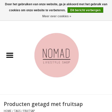
Door het gebruiken van onze website, ga je akkoord met het gebruik van
cookies om onze website te verbeteren.
Dit bericht verbergen
0 Artikelen - €0,00
Meer over cookies »
Home
Woonkamer
Aan tafel
Badkamer
Accessoires
Juwelen
Producten getagd met fruitsap
Wenskaarten
HOME
/
TAGS
/
FRUITSAP