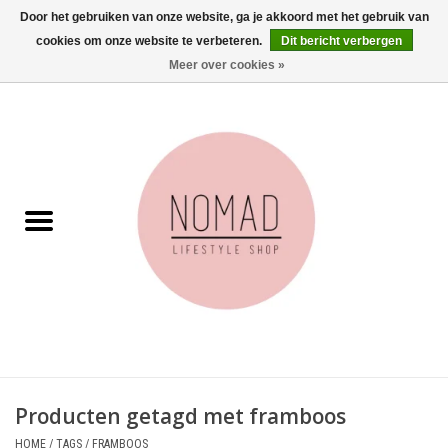
Door het gebruiken van onze website, ga je akkoord met het gebruik van
cookies om onze website te verbeteren.
Dit bericht verbergen
0 Artikelen - €0,00
Meer over cookies »
Home
Woonkamer
Aan tafel
Badkamer
Accessoires
Juwelen
Producten getagd met framboos
Wenskaarten
HOME
/
TAGS
/
FRAMBOOS