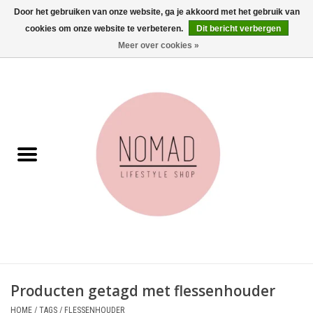
Door het gebruiken van onze website, ga je akkoord met het gebruik van
cookies om onze website te verbeteren.
Dit bericht verbergen
0 Artikelen - €0,00
Meer over cookies »
Home
Woonkamer
Aan tafel
Badkamer
Accessoires
Juwelen
Producten getagd met flessenhouder
Wenskaarten
HOME
/
TAGS
/
FLESSENHOUDER