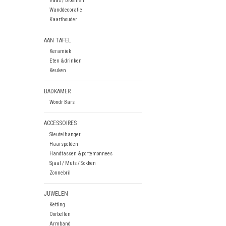
Vaas / Bloemen
Wanddecoratie
Kaarthouder
AAN TAFEL
Keramiek
Eten & drinken
Keuken
BADKAMER
Wondr Bars
ACCESSOIRES
Sleutelhanger
Haarspelden
Handtassen & portemonnees
Sjaal / Muts / Sokken
Zonnebril
JUWELEN
Ketting
Oorbellen
Armband