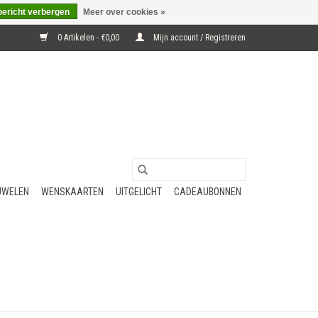
bericht verbergen
Meer over cookies »
0 Artikelen - €0,00
Mijn account / Registreren
UWELEN
WENSKAARTEN
UITGELICHT
CADEAUBONNEN