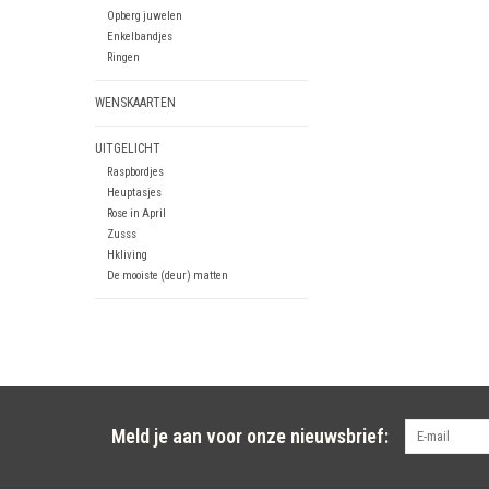
Opberg juwelen
Enkelbandjes
Ringen
WENSKAARTEN
UITGELICHT
Raspbordjes
Heuptasjes
Rose in April
Zusss
Hkliving
De mooiste (deur) matten
Meld je aan voor onze nieuwsbrief: