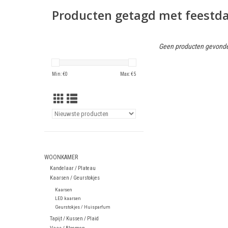
Producten getagd met feestd
Geen producten gevonde
Min: €
0
Max: €
5
WOONKAMER
Kandelaar / Plateau
Kaarsen / Geurstokjes
Kaarsen
LED kaarsen
Geurstokjes / Huisparfum
Tapijt / Kussen / Plaid