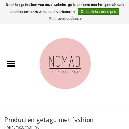
Door het gebruiken van onze website, ga je akkoord met het gebruik van
cookies om onze website te verbeteren.
Dit bericht verbergen
0 Artikelen - €0,00
Meer over cookies »
Home
Woonkamer
Aan tafel
Badkamer
Accessoires
Juwelen
Producten getagd met fashion
Wenskaarten
HOME
/
TAGS
/
FASHION