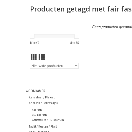
Producten getagd met fair fa
Geen producten gevonde
Min: €
0
Max: €
5
WOONKAMER
Kandelaar / Plateau
Kaarsen / Geurstokjes
Kaarsen
LED kaarsen
Geurstokjes / Huisparfum
Tapijt / Kussen / Plaid