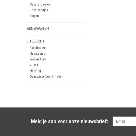
Opberg juwelen
Enkelbandjes
Ringen
WENSKAARTEN
UITGELICHT
Raspbordjes
Heuptasjes
Rose in April
Zusss
Hkliving
De mooiste (deur) matten
Meld je aan voor onze nieuwsbrief: