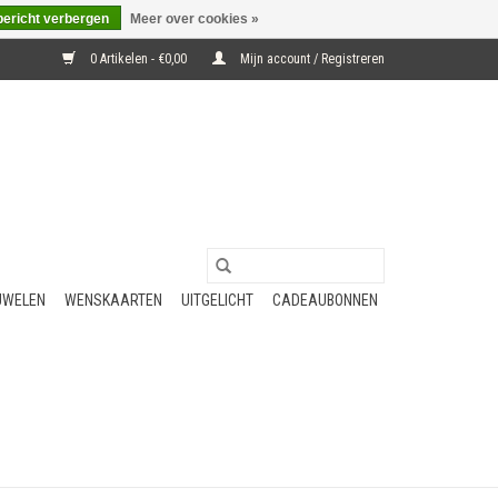
bericht verbergen
Meer over cookies »
0 Artikelen - €0,00
Mijn account / Registreren
UWELEN
WENSKAARTEN
UITGELICHT
CADEAUBONNEN