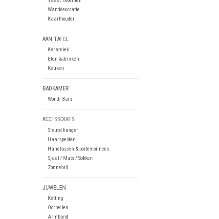
Vaas / Bloemen
Wanddecoratie
Kaarthouder
AAN TAFEL
Keramiek
Eten & drinken
Keuken
BADKAMER
Wondr Bars
ACCESSOIRES
Sleutelhanger
Haarspelden
Handtassen & portemonnees
Sjaal / Muts / Sokken
Zonnebril
JUWELEN
Ketting
Oorbellen
Armband