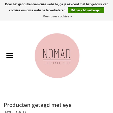
Door het gebruiken van onze website, ga je akkoord met het gebruik van
cookies om onze website te verbeteren.
Dit bericht verbergen
0 Artikelen - €0,00
Meer over cookies »
Home
Woonkamer
Aan tafel
Badkamer
Accessoires
Juwelen
Producten getagd met eye
Wenskaarten
HOME
/
TAGS
/
EYE