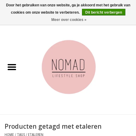
Door het gebruiken van onze website, ga je akkoord met het gebruik van
cookies om onze website te verbeteren.
Dit bericht verbergen
0 Artikelen - €0,00
Meer over cookies »
Home
Woonkamer
Aan tafel
Badkamer
Accessoires
Juwelen
Producten getagd met etaleren
Wenskaarten
HOME
/
TAGS
/
ETALEREN