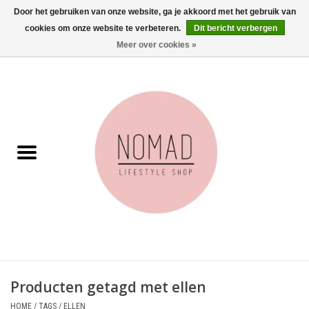
Door het gebruiken van onze website, ga je akkoord met het gebruik van
cookies om onze website te verbeteren.
Dit bericht verbergen
0 Artikelen - €0,00
Meer over cookies »
Home
Woonkamer
Aan tafel
Badkamer
Accessoires
Juwelen
Producten getagd met ellen
Wenskaarten
HOME
/
TAGS
/
ELLEN