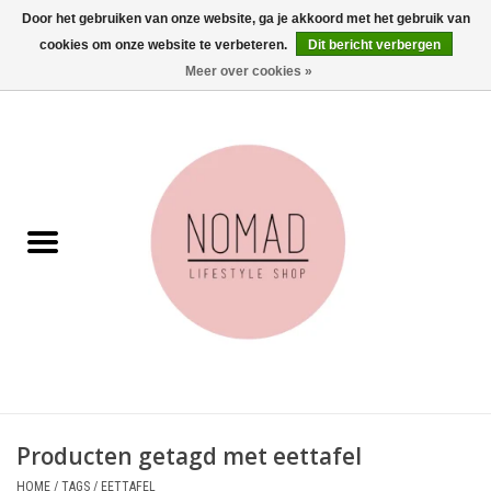
Door het gebruiken van onze website, ga je akkoord met het gebruik van
cookies om onze website te verbeteren.
Dit bericht verbergen
0 Artikelen - €0,00
Meer over cookies »
Home
Woonkamer
Aan tafel
Badkamer
Accessoires
Juwelen
Producten getagd met eettafel
Wenskaarten
HOME
/
TAGS
/
EETTAFEL