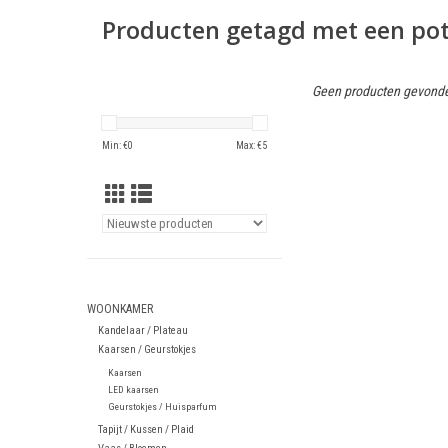
Producten getagd met een pot
Geen producten gevonde
Min: €
0
Max: €
5
WOONKAMER
Kandelaar / Plateau
Kaarsen / Geurstokjes
Kaarsen
LED kaarsen
Geurstokjes / Huisparfum
Tapijt / Kussen / Plaid