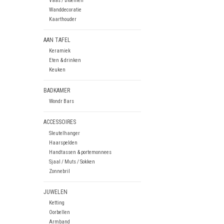
Vaas / Bloemen
Wanddecoratie
Kaarthouder
AAN TAFEL
Keramiek
Eten & drinken
Keuken
BADKAMER
Wondr Bars
ACCESSOIRES
Sleutelhanger
Haarspelden
Handtassen & portemonnees
Sjaal / Muts / Sokken
Zonnebril
JUWELEN
Ketting
Oorbellen
Armband