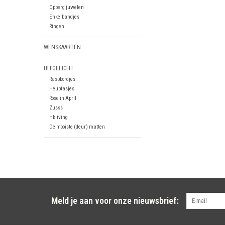
Opberg juwelen
Enkelbandjes
Ringen
WENSKAARTEN
UITGELICHT
Raspbordjes
Heuptasjes
Rose in April
Zusss
Hkliving
De mooiste (deur) matten
Meld je aan voor onze nieuwsbrief: