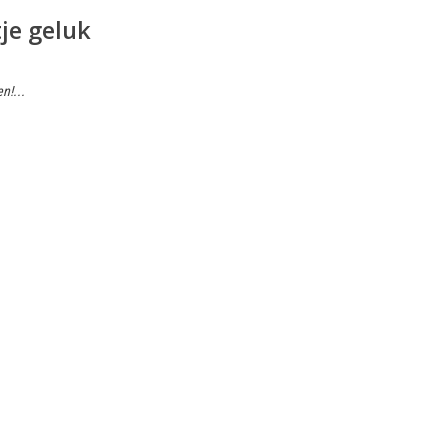
je geluk
n!...