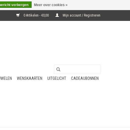
bericht verbergen
Meer over cookies »
0 Artikelen - €0,00
Mijn account / Registreren
UWELEN
WENSKAARTEN
UITGELICHT
CADEAUBONNEN