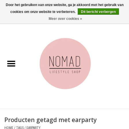
Door het gebruiken van onze website, ga je akkoord met het gebruik van
cookies om onze website te verbeteren.
Dit bericht verbergen
0 Artikelen - €0,00
Meer over cookies »
Home
Woonkamer
Aan tafel
Badkamer
Accessoires
Juwelen
Producten getagd met earparty
Wenskaarten
HOME
/
TAGS
/
EARPARTY