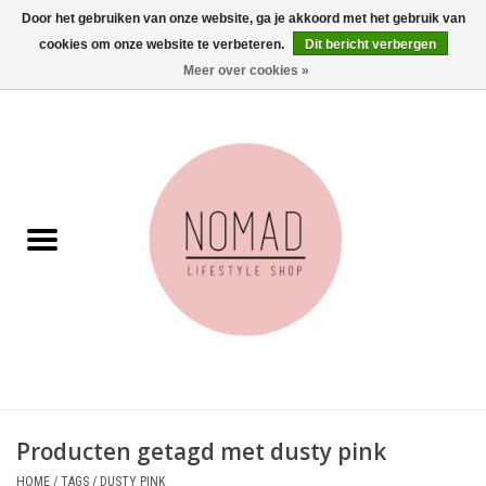
Door het gebruiken van onze website, ga je akkoord met het gebruik van
cookies om onze website te verbeteren.
Dit bericht verbergen
0 Artikelen - €0,00
Meer over cookies »
Home
Woonkamer
Aan tafel
Badkamer
Accessoires
Juwelen
Producten getagd met dusty pink
Wenskaarten
HOME
/
TAGS
/
DUSTY PINK