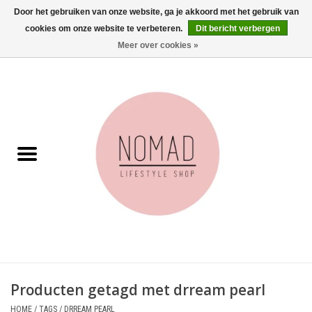
Door het gebruiken van onze website, ga je akkoord met het gebruik van
cookies om onze website te verbeteren.
Dit bericht verbergen
0 Artikelen - €0,00
Meer over cookies »
Home
Woonkamer
Aan tafel
Badkamer
Accessoires
Juwelen
Producten getagd met drream pearl
Wenskaarten
HOME
/
TAGS
/
DRREAM PEARL