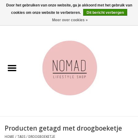
Door het gebruiken van onze website, ga je akkoord met het gebruik van
cookies om onze website te verbeteren.
Dit bericht verbergen
0 Artikelen - €0,00
Meer over cookies »
Home
Woonkamer
Aan tafel
Badkamer
Accessoires
Juwelen
Producten getagd met droogboeketje
Wenskaarten
HOME
/
TAGS
/
DROOGBOEKETJE