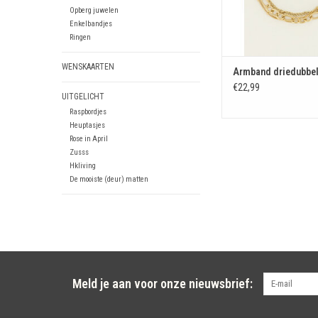
Opberg juwelen
Enkelbandjes
Ringen
WENSKAARTEN
Armband driedubbel
€22,99
UITGELICHT
Raspbordjes
Heuptasjes
Rose in April
Zusss
Hkliving
De mooiste (deur) matten
Meld je aan voor onze nieuwsbrief: