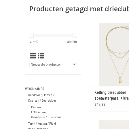
Producten getagd met driedu
Ketting driedubbel zoet
kralen
TOEVOEGEN AAN WIN
Min: €
0
Max: €
50
WOONKAMER
Ketting driedubbel
Kandelaar / Plateau
zoetwaterparel + kra
Kaarsen / Geurstokjes
€49,99
Kaarsen
LED kaarsen
Geurstokjes / Huisparfum
Ketting driedubbel ta
Tapijt / Kussen / Plaid