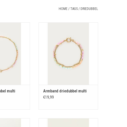
HOME
/
TAGS
/
DRIEDUBBEL
edubbel multi
Armband driedubbel multi
N WINKELWAGEN
TOEVOEGEN AAN WINKELWAGEN
bbel multi
Armband driedubbel multi
€19,99
l parels en kralen
Armband driedubbel schakels zilver