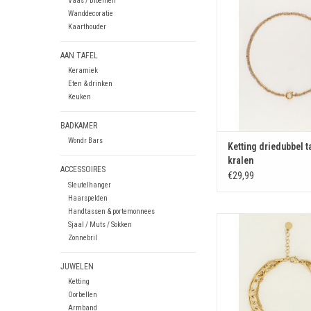
Vaas / Bloemen
TOEVOEGEN AAN WIN
Wanddecoratie
Kaarthouder
AAN TAFEL
Keramiek
Eten & drinken
Keuken
BADKAMER
Wondr Bars
Ketting driedubbel t
kralen
ACCESSOIRES
€29,99
Sleutelhanger
Haarspelden
Handtassen & portemonnees
Armband driedubbel 
Sjaal / Muts / Sokken
Zonnebril
TOEVOEGEN AAN WIN
JUWELEN
Ketting
Oorbellen
Armband