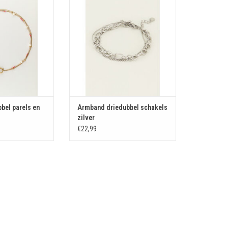
N WINKELWAGEN
TOEVOEGEN AAN WINKELWAGEN
bbel parels en
Armband driedubbel schakels
zilver
€22,99