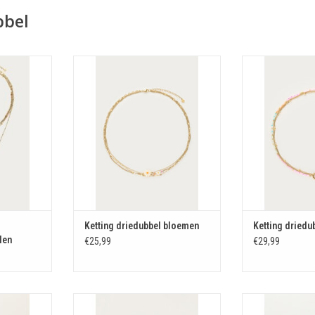
bbel
waterparel +
Ketting driedubbel bloemen
Ketting dri
TOEVOEGEN AAN WINKELWAGEN
TOEVOEGEN AA
KELWAGEN
Ketting driedubbel bloemen
Ketting driedu
len
€25,99
€29,99
upe kralen
Armband driedubbel taupe kralen
Ketting driedubbe