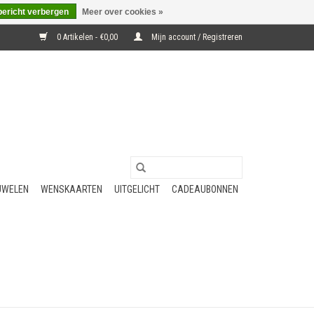
bericht verbergen
Meer over cookies »
0 Artikelen - €0,00
Mijn account / Registreren
UWELEN
WENSKAARTEN
UITGELICHT
CADEAUBONNEN