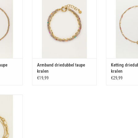
KELWAGEN
TOEVOEGEN AAN WINKELWAGEN
TOEVOEGEN AA
aupe
Armband driedubbel taupe
Ketting driedu
kralen
kralen
€19,99
€29,99
schakels
KELWAGEN