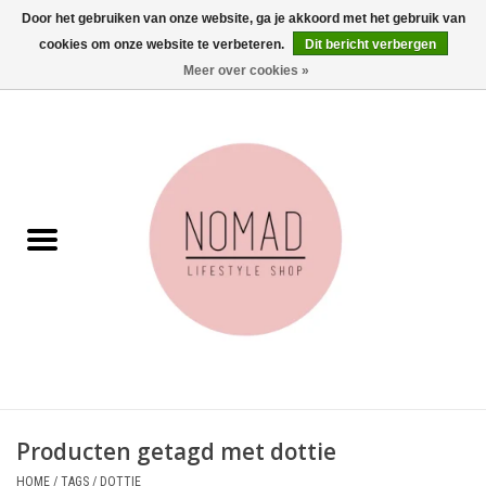
Door het gebruiken van onze website, ga je akkoord met het gebruik van
cookies om onze website te verbeteren.
Dit bericht verbergen
0 Artikelen - €0,00
Meer over cookies »
Home
Woonkamer
Aan tafel
Badkamer
Accessoires
Juwelen
Producten getagd met dottie
Wenskaarten
HOME
/
TAGS
/
DOTTIE