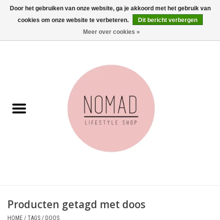
Door het gebruiken van onze website, ga je akkoord met het gebruik van
cookies om onze website te verbeteren.
Dit bericht verbergen
0 Artikelen - €0,00
Meer over cookies »
Home
Woonkamer
Aan tafel
Badkamer
Accessoires
Juwelen
Producten getagd met doos
Wenskaarten
HOME
/
TAGS
/
DOOS