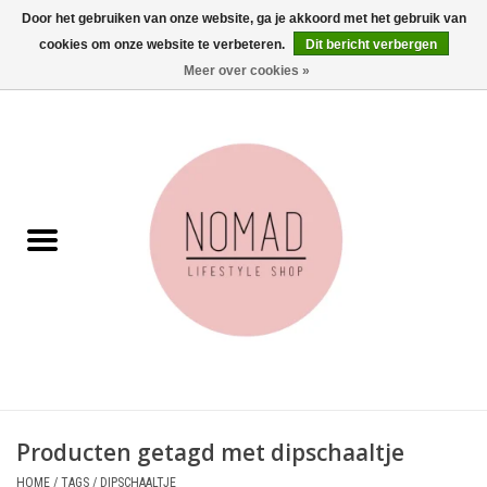
Door het gebruiken van onze website, ga je akkoord met het gebruik van
cookies om onze website te verbeteren.
Dit bericht verbergen
0 Artikelen - €0,00
Meer over cookies »
Home
Woonkamer
Aan tafel
Badkamer
Accessoires
Juwelen
Producten getagd met dipschaaltje
Wenskaarten
HOME
/
TAGS
/
DIPSCHAALTJE