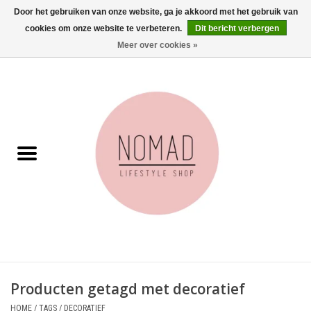
Door het gebruiken van onze website, ga je akkoord met het gebruik van
cookies om onze website te verbeteren.
Dit bericht verbergen
0 Artikelen - €0,00
Meer over cookies »
Home
Woonkamer
Aan tafel
Badkamer
Accessoires
Juwelen
Producten getagd met decoratief
Wenskaarten
HOME
/
TAGS
/
DECORATIEF