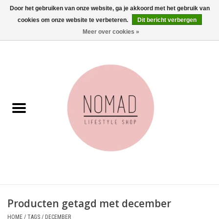
Door het gebruiken van onze website, ga je akkoord met het gebruik van
cookies om onze website te verbeteren.
Dit bericht verbergen
0 Artikelen - €0,00
Meer over cookies »
Home
Woonkamer
Aan tafel
Badkamer
Accessoires
Juwelen
Producten getagd met december
Wenskaarten
HOME
/
TAGS
/
DECEMBER