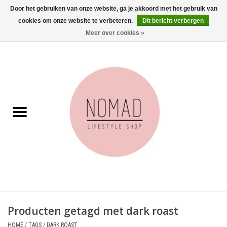
Door het gebruiken van onze website, ga je akkoord met het gebruik van
cookies om onze website te verbeteren.
Dit bericht verbergen
0 Artikelen - €0,00
Meer over cookies »
Home
Woonkamer
Aan tafel
Badkamer
Accessoires
Juwelen
Producten getagd met dark roast
Wenskaarten
HOME
/
TAGS
/
DARK ROAST