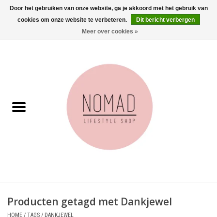
Door het gebruiken van onze website, ga je akkoord met het gebruik van
cookies om onze website te verbeteren.
Dit bericht verbergen
0 Artikelen - €0,00
Meer over cookies »
Home
Woonkamer
Aan tafel
Badkamer
Accessoires
Juwelen
Producten getagd met Dankjewel
Wenskaarten
HOME
/
TAGS
/
DANKJEWEL