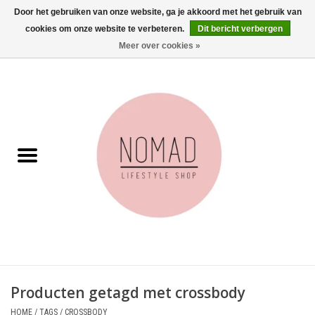
Door het gebruiken van onze website, ga je akkoord met het gebruik van
cookies om onze website te verbeteren.
Dit bericht verbergen
0 Artikelen - €0,00
Meer over cookies »
Home
Woonkamer
Aan tafel
Badkamer
Accessoires
Juwelen
Producten getagd met crossbody
Wenskaarten
HOME
/
TAGS
/
CROSSBODY