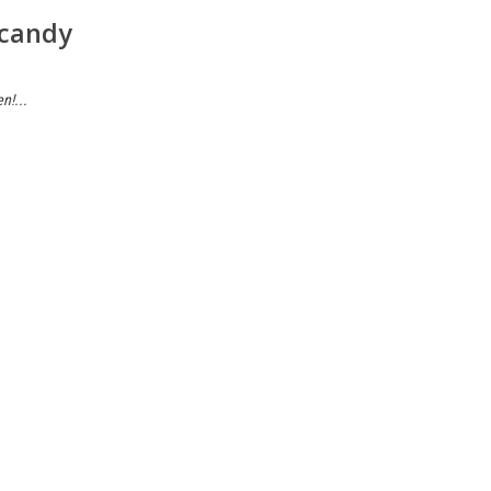
 candy
n!...