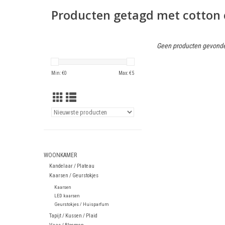
Producten getagd met cotton
Geen producten gevonde
Min: €
0
Max: €
5
WOONKAMER
Kandelaar / Plateau
Kaarsen / Geurstokjes
Kaarsen
LED kaarsen
Geurstokjes / Huisparfum
Tapijt / Kussen / Plaid