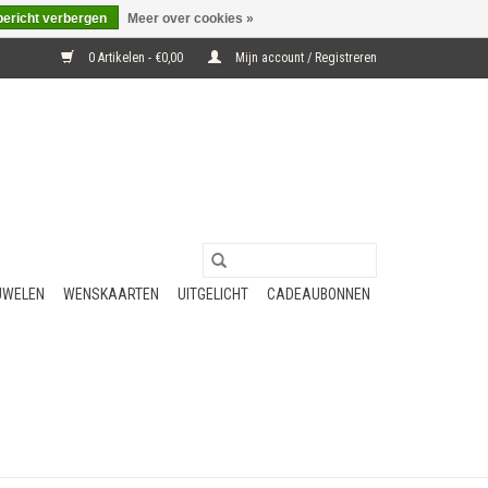
bericht verbergen
Meer over cookies »
0 Artikelen - €0,00
Mijn account / Registreren
UWELEN
WENSKAARTEN
UITGELICHT
CADEAUBONNEN