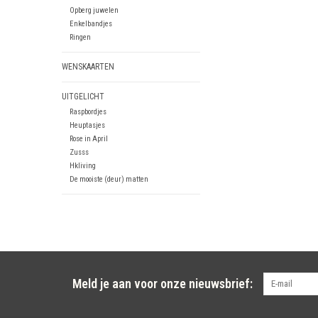
Opberg juwelen
Enkelbandjes
Ringen
WENSKAARTEN
UITGELICHT
Raspbordjes
Heuptasjes
Rose in April
Zusss
Hkliving
De mooiste (deur) matten
Meld je aan voor onze nieuwsbrief: