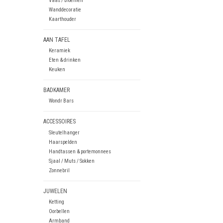
Vaas / Bloemen
Wanddecoratie
Kaarthouder
AAN TAFEL
Keramiek
Eten & drinken
Keuken
BADKAMER
Wondr Bars
ACCESSOIRES
Sleutelhanger
Haarspelden
Handtassen & portemonnees
Sjaal / Muts / Sokken
Zonnebril
JUWELEN
Ketting
Oorbellen
Armband