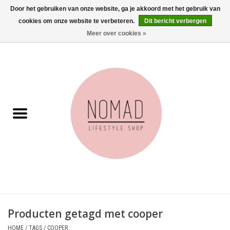
Door het gebruiken van onze website, ga je akkoord met het gebruik van
cookies om onze website te verbeteren.
Dit bericht verbergen
0 Artikelen - €0,00
Meer over cookies »
Home
Woonkamer
Aan tafel
Badkamer
Accessoires
Juwelen
Producten getagd met cooper
Wenskaarten
HOME
/
TAGS
/
COOPER