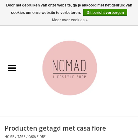
Door het gebruiken van onze website, ga je akkoord met het gebruik van
cookies om onze website te verbeteren.
Dit bericht verbergen
0 Artikelen - €0,00
Meer over cookies »
Home
Woonkamer
Aan tafel
Badkamer
Accessoires
Juwelen
Producten getagd met casa fiore
Wenskaarten
HOME
/
TAGS
/
CASA FIORE