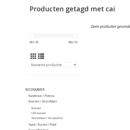
Producten getagd met cai
Geen producten gevonde
Min: €
0
Max: €
5
WOONKAMER
Kandelaar / Plateau
Kaarsen / Geurstokjes
Kaarsen
LED kaarsen
Geurstokjes / Huisparfum
Tapijt / Kussen / Plaid