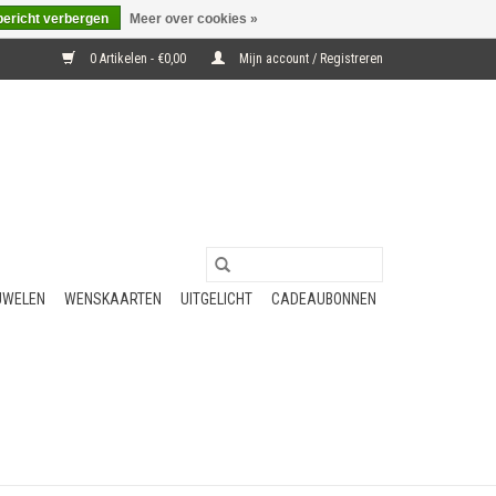
bericht verbergen
Meer over cookies »
0 Artikelen - €0,00
Mijn account / Registreren
UWELEN
WENSKAARTEN
UITGELICHT
CADEAUBONNEN