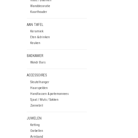
Vaas / Bloemen
Wanddecoratie
Kaarthouder
AAN TAFEL
Keramiek
Eten & drinken
Keuken
BADKAMER
Wondr Bars
ACCESSOIRES
Sleutelhanger
Haarspelden
Handtassen & portemonnees
Sjaal / Muts / Sokken
Zonnebril
JUWELEN
Ketting
Oorbellen
Armband