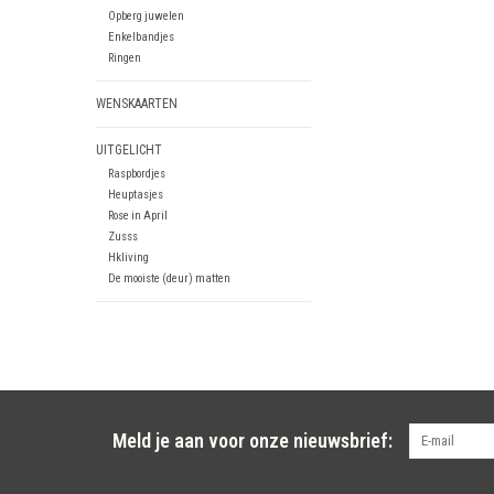
Opberg juwelen
Enkelbandjes
Ringen
WENSKAARTEN
UITGELICHT
Raspbordjes
Heuptasjes
Rose in April
Zusss
Hkliving
De mooiste (deur) matten
Meld je aan voor onze nieuwsbrief: