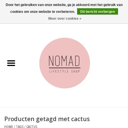
Door het gebruiken van onze website, ga je akkoord met het gebruik van
cookies om onze website te verbeteren.
Dit bericht verbergen
0 Artikelen - €0,00
Meer over cookies »
Home
Woonkamer
Aan tafel
Badkamer
Accessoires
Juwelen
Producten getagd met cactus
Wenskaarten
HOME
/
TAGS
/
CACTUS