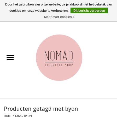
Door het gebruiken van onze website, ga je akkoord met het gebruik van
cookies om onze website te verbeteren.
Dit bericht verbergen
0 Artikelen - €0,00
Meer over cookies »
Home
Woonkamer
Aan tafel
Badkamer
Accessoires
Juwelen
Producten getagd met byon
Wenskaarten
HOME
/
TAGS
/
BYON