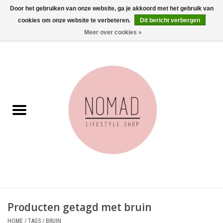
Door het gebruiken van onze website, ga je akkoord met het gebruik van
cookies om onze website te verbeteren.
Dit bericht verbergen
0 Artikelen - €0,00
Meer over cookies »
Home
Woonkamer
Aan tafel
Badkamer
Accessoires
Juwelen
Producten getagd met bruin
Wenskaarten
HOME
/
TAGS
/
BRUIN