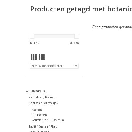
Producten getagd met botanic
Geen producten gevonde
Min: €
0
Max: €
5
WOONKAMER
Kandelaar / Plateau
Kaarsen / Geurstokjes
Kaarsen
LED kaarsen
Geurstokjes / Huisparfum
Tapijt / Kussen / Plaid