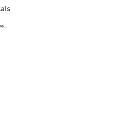
als
n!...