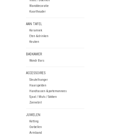
Vaas / Bloemen
Wanddecoratie
Kaarthouder
AAN TAFEL
Keramiek
Eten & drinken
Keuken
BADKAMER
Wondr Bars
ACCESSOIRES
Sleutelhanger
Haarspelden
Handtassen & portemonnees
Sjaal / Muts / Sokken
Zonnebril
JUWELEN
Ketting
Oorbellen
Armband