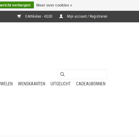
bericht verbergen
Meer over cookies »
0 Artikelen - €0,00
Mijn account / Registreren
UWELEN
WENSKAARTEN
UITGELICHT
CADEAUBONNEN