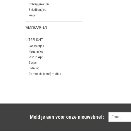
Opberg juwelen
Enkelbandjes
Ringen
WENSKAARTEN
UITGELICHT
Raspbordjes
Heuptasjes
Rose in April
Zusss
Hkliving
De mooiste (deur) matten
Meld je aan voor onze nieuwsbrief: