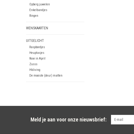
Opberg juwelen
Enkelbandjes
Ringen
WENSKAARTEN
UITGELICHT
Raspbordjes
Heuptasjes
Rose in April
Zusss
Hkliving
De mooiste (deur) matten
Meld je aan voor onze nieuwsbrief: