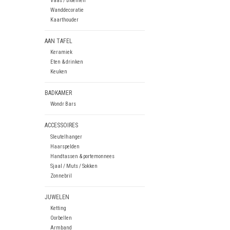
Vaas / Bloemen
Wanddecoratie
Kaarthouder
AAN TAFEL
Keramiek
Eten & drinken
Keuken
BADKAMER
Wondr Bars
ACCESSOIRES
Sleutelhanger
Haarspelden
Handtassen & portemonnees
Sjaal / Muts / Sokken
Zonnebril
JUWELEN
Ketting
Oorbellen
Armband