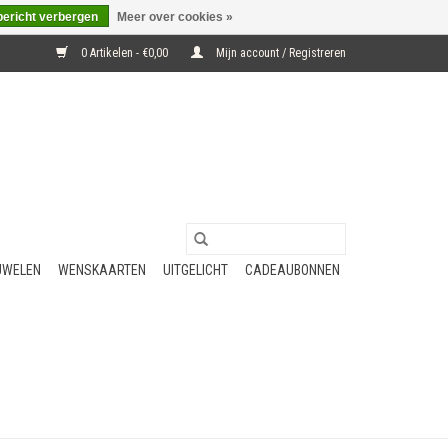
bericht verbergen
Meer over cookies »
0 Artikelen - €0,00
Mijn account / Registreren
UWELEN
WENSKAARTEN
UITGELICHT
CADEAUBONNEN