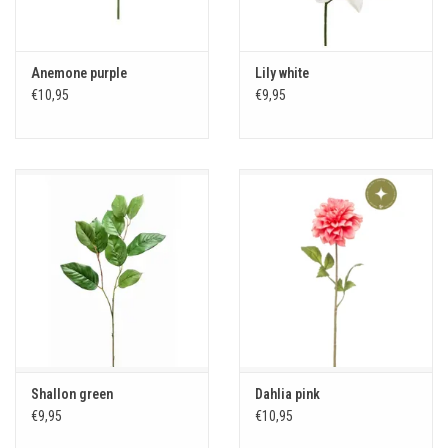
Anemone purple
Lily white
€10,95
€9,95
Shallon green
Dahlia pink
€9,95
€10,95