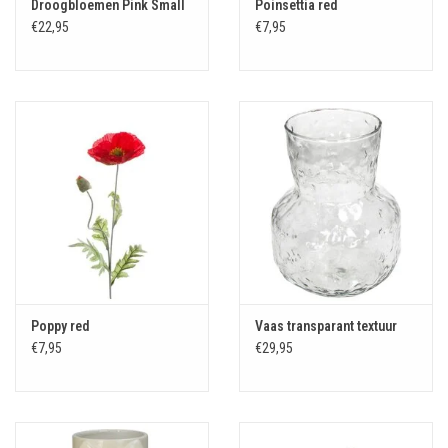
Droogbloemen Pink Small
Poinsettia red
€22,95
€7,95
Poppy red
Vaas transparant textuur
€7,95
€29,95