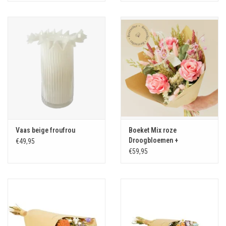
Vaas beige froufrou
Boeket Mix roze
Droogbloemen +
€49,95
zijdebloemen
€59,95