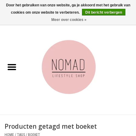
Door het gebruiken van onze website, ga je akkoord met het gebruik van
cookies om onze website te verbeteren.
Dit bericht verbergen
0 Artikelen - €0,00
Meer over cookies »
Home
Woonkamer
Aan tafel
Badkamer
Accessoires
Juwelen
Producten getagd met boeket
Wenskaarten
HOME
/
TAGS
/
BOEKET