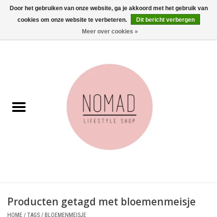
Door het gebruiken van onze website, ga je akkoord met het gebruik van
cookies om onze website te verbeteren.
Dit bericht verbergen
0 Artikelen - €0,00
Meer over cookies »
Home
Woonkamer
Aan tafel
Badkamer
Accessoires
Juwelen
Producten getagd met bloemenmeisje
Wenskaarten
HOME
/
TAGS
/
BLOEMENMEISJE