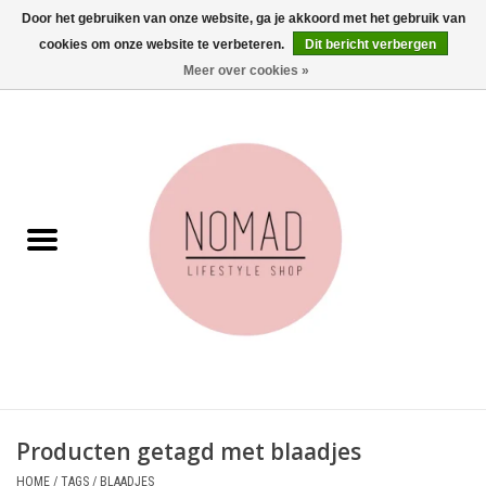
Door het gebruiken van onze website, ga je akkoord met het gebruik van
cookies om onze website te verbeteren.
Dit bericht verbergen
0 Artikelen - €0,00
Meer over cookies »
Home
Woonkamer
Aan tafel
Badkamer
Accessoires
Juwelen
Producten getagd met blaadjes
Wenskaarten
HOME
/
TAGS
/
BLAADJES