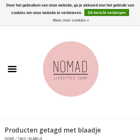
Door het gebruiken van onze website, ga je akkoord met het gebruik van
cookies om onze website te verbeteren.
Dit bericht verbergen
0 Artikelen - €0,00
Meer over cookies »
Home
Woonkamer
Aan tafel
Badkamer
Accessoires
Juwelen
Producten getagd met blaadje
Wenskaarten
HOME
/
TAGS
/
BLAADJE