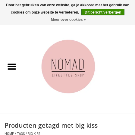
Door het gebruiken van onze website, ga je akkoord met het gebruik van
cookies om onze website te verbeteren.
Dit bericht verbergen
0 Artikelen - €0,00
Meer over cookies »
Home
Woonkamer
Aan tafel
Badkamer
Accessoires
Juwelen
Producten getagd met big kiss
Wenskaarten
HOME
/
TAGS
/
BIG KISS