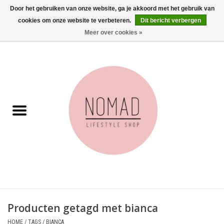
Door het gebruiken van onze website, ga je akkoord met het gebruik van
cookies om onze website te verbeteren.
Dit bericht verbergen
0 Artikelen - €0,00
Meer over cookies »
Home
Woonkamer
Aan tafel
Badkamer
Accessoires
Juwelen
Producten getagd met bianca
Wenskaarten
HOME
/
TAGS
/
BIANCA