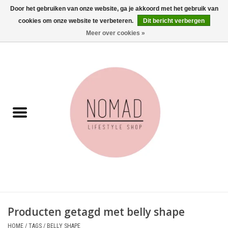
Door het gebruiken van onze website, ga je akkoord met het gebruik van
cookies om onze website te verbeteren.
Dit bericht verbergen
0 Artikelen - €0,00
Meer over cookies »
Home
Woonkamer
Aan tafel
Badkamer
Accessoires
Juwelen
Producten getagd met belly shape
Wenskaarten
HOME
/
TAGS
/
BELLY SHAPE