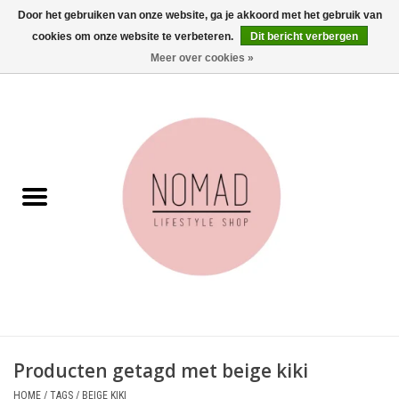
Door het gebruiken van onze website, ga je akkoord met het gebruik van
cookies om onze website te verbeteren.
Dit bericht verbergen
0 Artikelen - €0,00
Meer over cookies »
Home
Woonkamer
Aan tafel
Badkamer
Accessoires
Juwelen
Producten getagd met beige kiki
Wenskaarten
HOME
/
TAGS
/
BEIGE KIKI