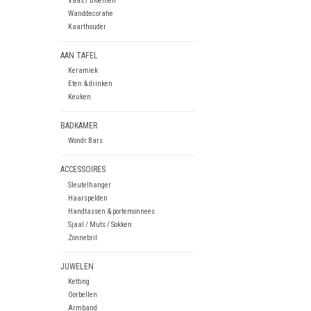
Vaas / Bloemen
Wanddecoratie
Kaarthouder
AAN TAFEL
Keramiek
Eten & drinken
Keuken
BADKAMER
Wondr Bars
ACCESSOIRES
Sleutelhanger
Haarspelden
Handtassen & portemonnees
Sjaal / Muts / Sokken
Zonnebril
JUWELEN
Ketting
Oorbellen
Armband