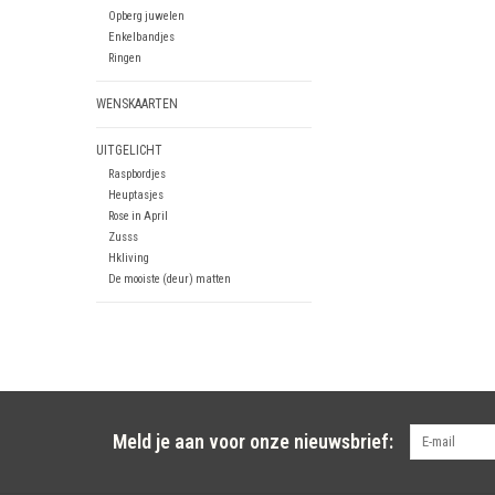
Opberg juwelen
Enkelbandjes
Ringen
WENSKAARTEN
UITGELICHT
Raspbordjes
Heuptasjes
Rose in April
Zusss
Hkliving
De mooiste (deur) matten
Meld je aan voor onze nieuwsbrief: