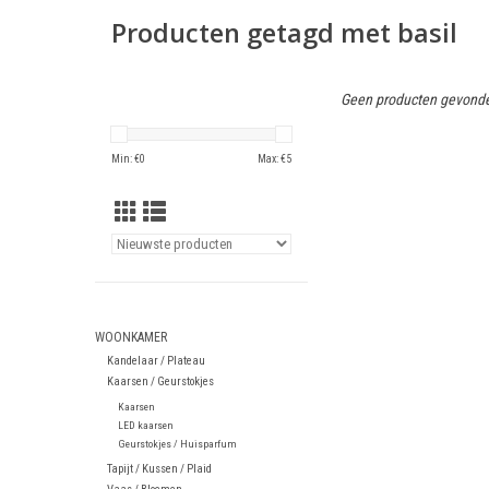
Producten getagd met basil
Geen producten gevonde
Min: €
0
Max: €
5
WOONKAMER
Kandelaar / Plateau
Kaarsen / Geurstokjes
Kaarsen
LED kaarsen
Geurstokjes / Huisparfum
Tapijt / Kussen / Plaid