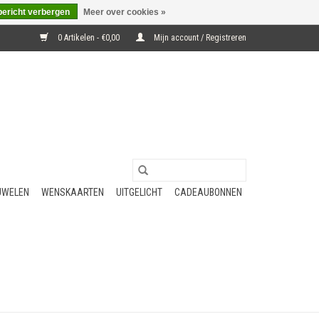
bericht verbergen
Meer over cookies »
0 Artikelen - €0,00
Mijn account / Registreren
UWELEN
WENSKAARTEN
UITGELICHT
CADEAUBONNEN