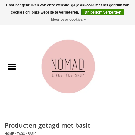
Door het gebruiken van onze website, ga je akkoord met het gebruik van
cookies om onze website te verbeteren.
Dit bericht verbergen
0 Artikelen - €0,00
Meer over cookies »
Home
Woonkamer
Aan tafel
Badkamer
Accessoires
Juwelen
Producten getagd met basic
Wenskaarten
HOME
/
TAGS
/
BASIC