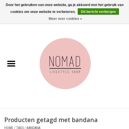
Door het gebruiken van onze website, ga je akkoord met het gebruik van
cookies om onze website te verbeteren.
Dit bericht verbergen
0 Artikelen - €0,00
Meer over cookies »
Home
Woonkamer
Aan tafel
Badkamer
Accessoires
Juwelen
Producten getagd met bandana
Wenskaarten
HOME
/
TAGS
/
BANDANA