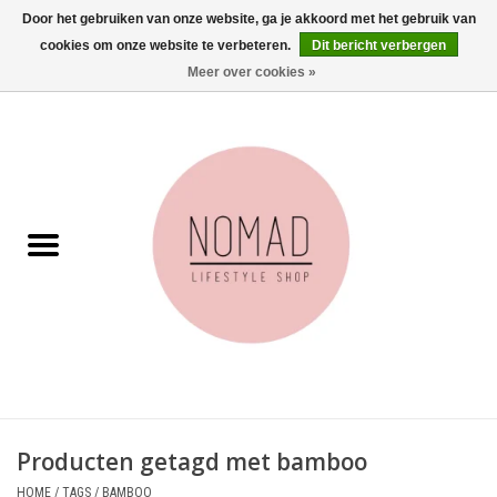
Door het gebruiken van onze website, ga je akkoord met het gebruik van
cookies om onze website te verbeteren.
Dit bericht verbergen
0 Artikelen - €0,00
Meer over cookies »
Home
Woonkamer
Aan tafel
Badkamer
Accessoires
Juwelen
Producten getagd met bamboo
Wenskaarten
HOME
/
TAGS
/
BAMBOO